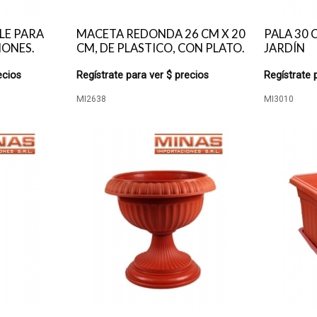
LE PARA
MACETA REDONDA 26 CM X 20
PALA 30 
ONES.
CM, DE PLASTICO, CON PLATO.
JARDÍN
ecios
Regístrate para ver $ precios
Regístrate 
MI2638
MI3010