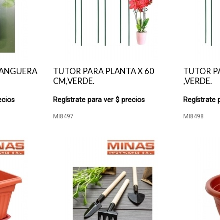
MANGUERA
TUTOR PARA PLANTA X 60
TUTOR PA
CM,VERDE.
,VERDE.
ecios
Regístrate para ver $ precios
Regístrate 
MI8497
MI8498