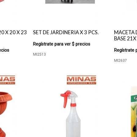
0 X 20 X 23
SET DE JARDINERIA X 3 PCS.
MACETA 
BASE 21X
Regístrate para ver $ precios
ecios
Regístrate 
MI2513
MI2637