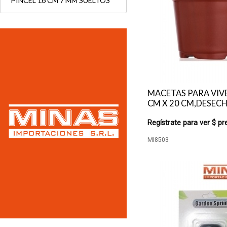
PINCEL 16 CM 7 MM SUELTOS
MACETAS PARA VIV
CM X 20 CM,DESECH
Regístrate para ver $ pr
MI8503