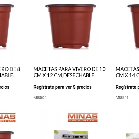
ERO DE 8
MACETAS PARA VIVERO DE 10
MACETAS 
HABLE.
CM X 12 CM,DESECHABLE.
CM X 14 
ecios
Regístrate para ver $ precios
Regístrate 
MI8500
MI8501