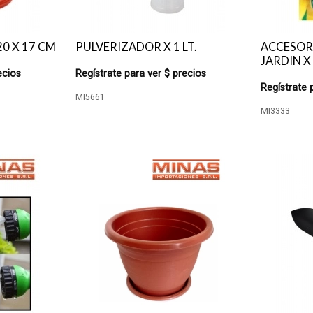
0 X 17 CM
PULVERIZADOR X 1 LT.
ACCESOR
JARDIN X 
ecios
Regístrate para ver $ precios
Regístrate 
MI5661
MI3333