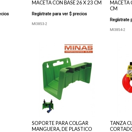
MACETA CON BASE 26 X 23 CM
MACETA C
CM
ecios
Regístrate para ver $ precios
Regístrate 
MI3853-2
MI3854-2
SOPORTE PARA COLGAR
TANZA C
MANGUERA, DE PLASTICO
CORTADO