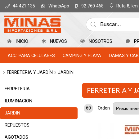
WhatsApp
Ruta 8, km
44 421 135
92 760 468
INICIO
NUEVOS
NOSOTROS
P
ACC. PARA CELULARES
CAMPING Y PLAYA
DAMAS Y CAB
FERRETERIA Y JARDÍN
JARDIN
FERRETERIA
FERRETERIA Y J
ILUMINACION
60
Orden
JARDIN
REPUESTOS
AGOTADOS