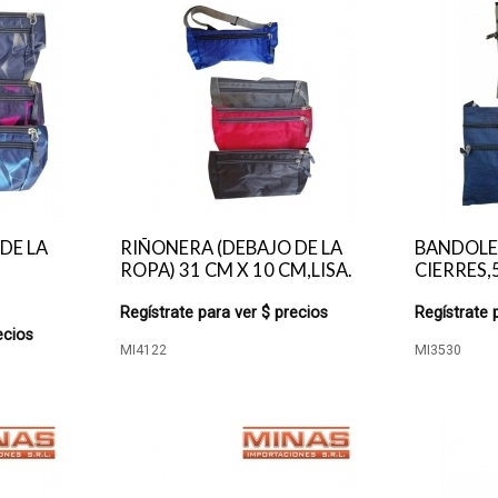
DE LA
RIÑONERA (DEBAJO DE LA
BANDOLE
ROPA) 31 CM X 10 CM,LISA.
CIERRES,
Regístrate para ver $ precios
Regístrate 
ecios
MI4122
MI3530