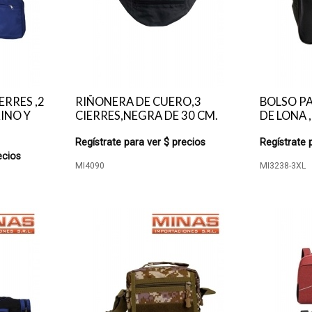
ERRES ,2
RIÑONERA DE CUERO,3
BOLSO PA
INO Y
CIERRES,NEGRA DE 30 CM.
DE LONA 
Regístrate para ver $ precios
Regístrate 
ecios
MI4090
MI3238-3XL