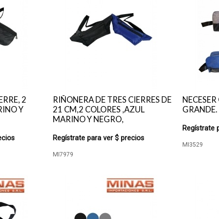
ERRE, 2
RIÑONERA DE TRES CIERRES DE
NECESER
RINO Y
21 CM,2 COLORES ,AZUL
GRANDE.
MARINO Y NEGRO,
Regístrate 
ecios
Regístrate para ver $ precios
MI3529
MI7979