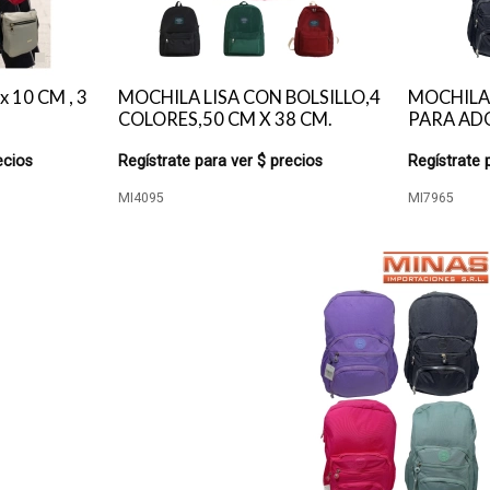
 10 CM , 3
MOCHILA LISA CON BOLSILLO,4
MOCHILA
COLORES,50 CM X 38 CM.
PARA ADO
ecios
Regístrate para ver $ precios
Regístrate 
MI4095
MI7965