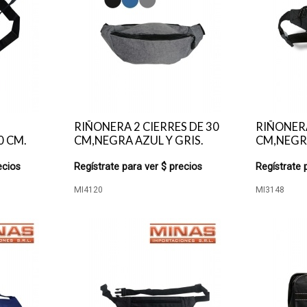
RIÑONERA 2 CIERRES DE 30
RIÑONERA
0 CM.
CM,NEGRA AZUL Y GRIS.
CM,NEGR
ecios
Regístrate para ver $ precios
Regístrate 
MI4120
MI3148