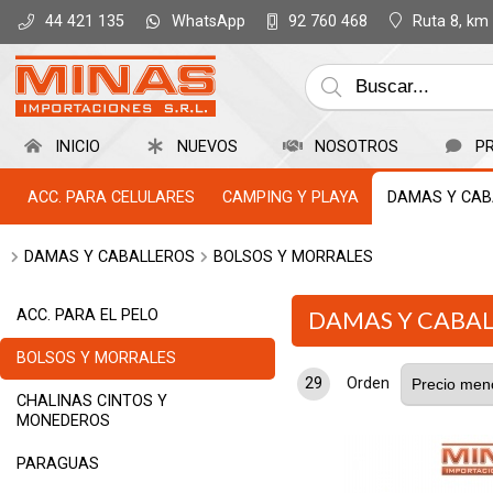
WhatsApp
Ruta 8, km
44 421 135
92 760 468
INICIO
NUEVOS
NOSOTROS
P
ACC. PARA CELULARES
CAMPING Y PLAYA
DAMAS Y CAB
DAMAS Y CABALLEROS
BOLSOS Y MORRALES
ACC. PARA EL PELO
DAMAS Y CABA
BOLSOS Y MORRALES
29
Orden
CHALINAS CINTOS Y
MONEDEROS
PARAGUAS