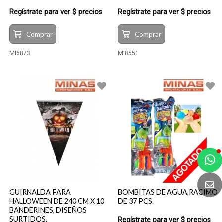
Regístrate para ver $ precios
Regístrate para ver $ precios
Comprar
Comprar
MI6873
MI8551
a
e
t
GUIRNALDA PARA
BOMBITAS DE AGUA,RACIMO
e
HALLOWEEN DE 240 CM X 10
DE 37 PCS.
BANDERINES, DISEÑOS
SURTIDOS.
Regístrate para ver $ precios