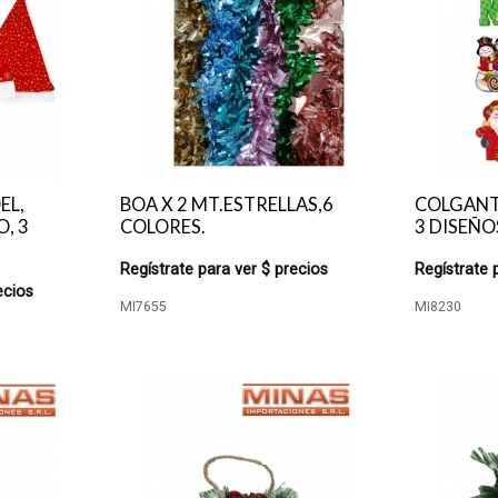
EL,
BOA X 2 MT.ESTRELLAS,6
COLGANT
, 3
COLORES.
3 DISEÑO
Regístrate para ver $ precios
Regístrate 
ecios
MI7655
MI8230