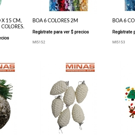
X 15 CM,
BOA 6 COLORES 2M
BOA 6 CO
 COLORES.
Regístrate para ver $ precios
Regístrate 
ecios
MI5152
MI5153