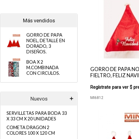
Más vendidos
GORRO DE PAPA
NOEL, DETALLE EN
DORADO, 3
DISEÑOS.
BOA X 2
M.COMBINADA
GORRO DE PAPA NOE
CON CIRCULOS.
FIELTRO, FELIZ NAV
Regístrate para ver $ pr
MI6812
Nuevos
SERVILLETAS PARA BODA 33
X 33 CM X 20 UNIDADES
COMETA DRAGON 2
COLORES 100 X 120 CM