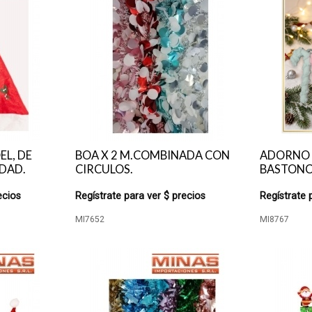
L, DE
BOA X 2 M.COMBINADA CON
ADORNO 
IDAD.
CIRCULOS.
BASTONCI
ecios
Regístrate para ver $ precios
Regístrate 
MI7652
MI8767