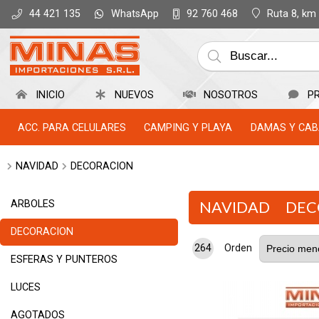
WhatsApp
Ruta 8, km
44 421 135
92 760 468
INICIO
NUEVOS
NOSOTROS
P
ACC. PARA CELULARES
CAMPING Y PLAYA
DAMAS Y CAB
NAVIDAD
DECORACION
ARBOLES
NAVIDAD
DEC
DECORACION
264
Orden
ESFERAS Y PUNTEROS
LUCES
AGOTADOS