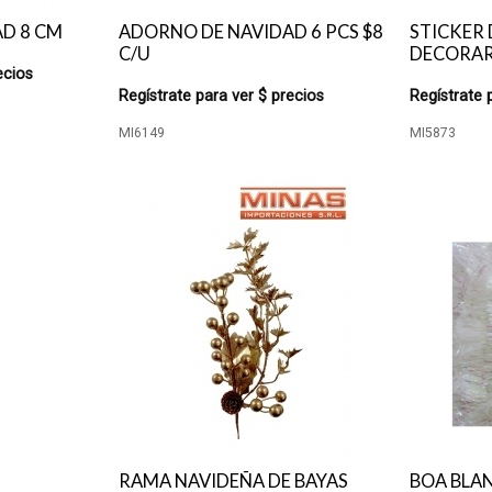
D 8 CM
ADORNO DE NAVIDAD 6 PCS $8
STICKER 
C/U
DECORAR
ecios
Regístrate para ver $ precios
Regístrate 
MI6149
MI5873
RAMA NAVIDEÑA DE BAYAS
BOA BLAN