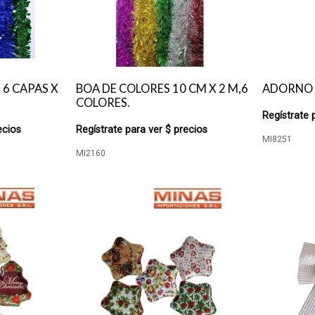
 6 CAPAS X
BOA DE COLORES 10 CM X 2 M,6
ADORNO H
COLORES.
Regístrate 
ecios
Regístrate para ver $ precios
MI8251
MI2160