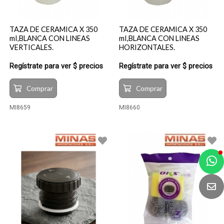
TAZA DE CERAMICA X 350
TAZA DE CERAMICA X 350
mI,BLANCA CON LINEAS
mI,BLANCA CON LINEAS
VERTICALES.
HORIZONTALES.
Regístrate para ver $ precios
Regístrate para ver $ precios
Comprar
Comprar
MI8659
MI8660
a
e
t
e