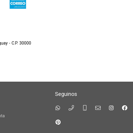
guay - C.P. 30000
Seguinos
a
nta