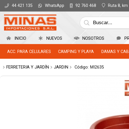
WhatsApp
Ruta 8, km
44 421 135
92 760 468
INICIO
NUEVOS
NOSOTROS
P
ACC. PARA CELULARES
CAMPING Y PLAYA
DAMAS Y CAB
FERRETERIA Y JARDÍN
JARDIN
Código:
MI2635