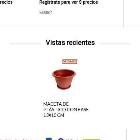
precios
Regístrate para ver $ precios
MI8502
Vistas recientes
MACETA DE
PLÁSTICO CON BASE
13X10 CM