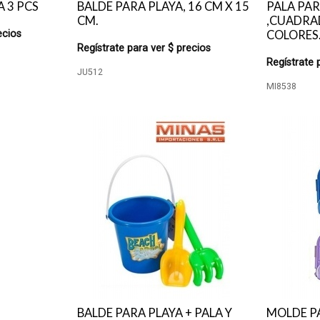
 3 PCS
BALDE PARA PLAYA, 16 CM X 15
PALA PAR
CM.
,CUADRAD
ecios
COLORES
Regístrate para ver $ precios
Regístrate 
JU512
MI8538
BALDE PARA PLAYA + PALA Y
MOLDE PA