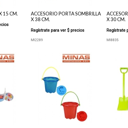
X 15 CM.
ACCESORIO PORTA SOMBRILLA
ACCESOR
X 38 CM.
X 30 CM.
ecios
Regístrate para ver $ precios
Regístrate 
MI2289
MI8835