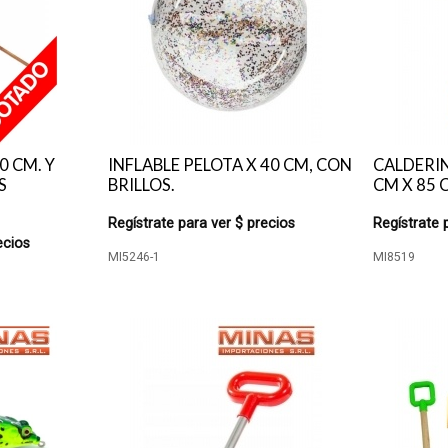
0 CM. Y
INFLABLE PELOTA X 40 CM, CON
CALDERIN
S
BRILLOS.
CM X 85 
Regístrate para ver $ precios
Regístrate 
ecios
MI5246-1
MI8519