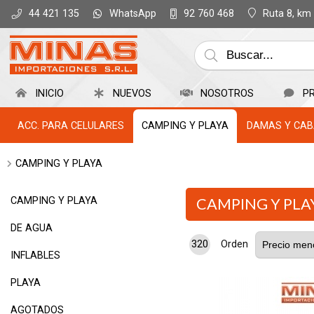
WhatsApp
Ruta 8, km
44 421 135
92 760 468
INICIO
NUEVOS
NOSOTROS
P
ACC. PARA CELULARES
CAMPING Y PLAYA
DAMAS Y CAB
CAMPING Y PLAYA
CAMPING Y PLAYA
CAMPING Y PLA
DE AGUA
320
Orden
INFLABLES
PLAYA
AGOTADOS