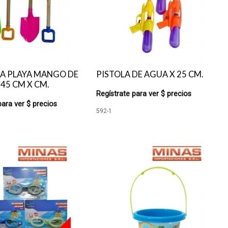
RA PLAYA MANGO DE
PISTOLA DE AGUA X 25 CM.
45 CM X CM.
Regístrate para ver $ precios
para ver $ precios
592-1