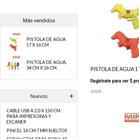
Más vendidos
PISTOLA DE AGUA
17 X 16 CM
PISTOLA DE AGUA,
34 CM X 16 CM.
PISTOLA DE AGUA 1
Regístrate para ver $ pr
JU520
Nuevos
CABLE USB A 2.0 X 150 CM.
PARA IMPRESORAS Y
ESCANER
PINCEL 16 CM 7 MM SUELTOS