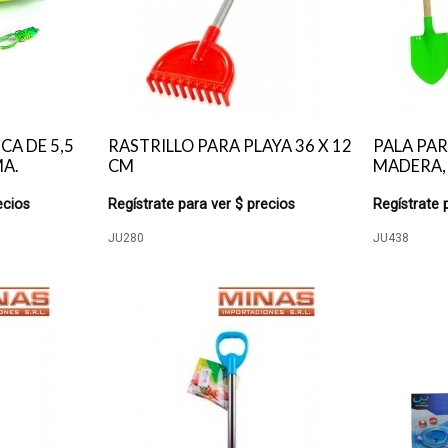
CA DE 5,5
RASTRILLO PARA PLAYA 36 X 12
PALA PA
MA.
CM
MADERA, 
ecios
Regístrate para ver $ precios
Regístrate 
JU280
JU438