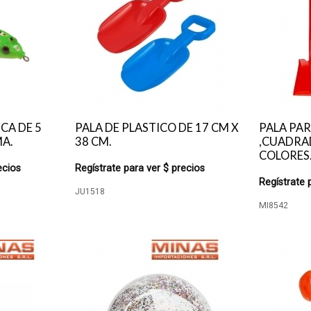
CA DE 5
PALA DE PLASTICO DE 17 CM X
PALA PAR
MA.
38 CM.
,CUADRAD
COLORES
ecios
Regístrate para ver $ precios
Regístrate 
JU1518
MI8542