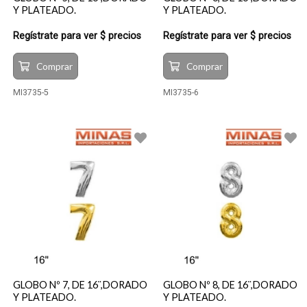
Y PLATEADO.
Y PLATEADO.
Regístrate para ver $ precios
Regístrate para ver $ precios
Comprar
Comprar
MI3735-5
MI3735-6
GLOBO Nº 7, DE 16¨,DORADO
GLOBO Nº 8, DE 16¨,DORADO
Y PLATEADO.
Y PLATEADO.