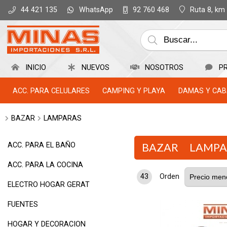
WhatsApp
Ruta 8, km
44 421 135
92 760 468
INICIO
NUEVOS
NOSOTROS
P
ACC. PARA CELULARES
CAMPING Y PLAYA
DAMAS Y CAB
BAZAR
LAMPARAS
ACC. PARA EL BAÑO
BAZAR
LAMPA
ACC. PARA LA COCINA
43
Orden
ELECTRO HOGAR GERAT
FUENTES
HOGAR Y DECORACION