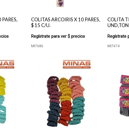
0 PARES,
COLITAS ARCOIRIS X 10 PARES,
COLITA T
$ 15 C/U.
UND,TON.
ecios
Regístrate para ver $ precios
Regístrate 
MI7686
MI7674