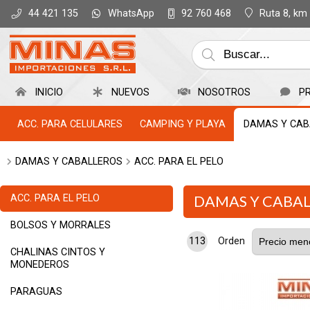
WhatsApp
Ruta 8, km
44 421 135
92 760 468
INICIO
NUEVOS
NOSOTROS
P
ACC. PARA CELULARES
CAMPING Y PLAYA
DAMAS Y CAB
DAMAS Y CABALLEROS
ACC. PARA EL PELO
ACC. PARA EL PELO
DAMAS Y CABA
BOLSOS Y MORRALES
113
Orden
CHALINAS CINTOS Y
MONEDEROS
PARAGUAS