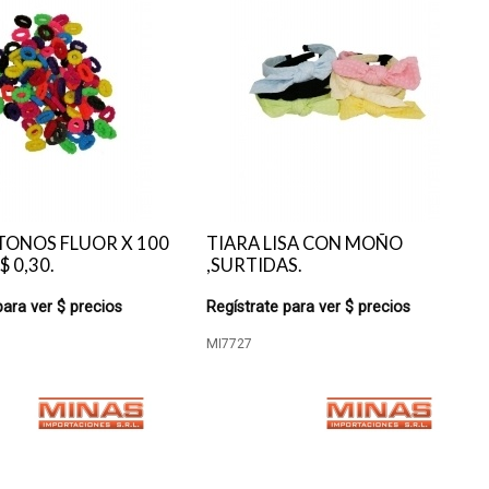
TONOS FLUOR X 100
TIARA LISA CON MOÑO
$ 0,30.
,SURTIDAS.
para ver $ precios
Regístrate para ver $ precios
MI7727