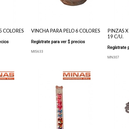
5 COLORES
VINCHA PARA PELO 6 COLORES
PINZAS X
19 C/U.
ecios
Regístrate para ver $ precios
Regístrate 
MI5633
MN307