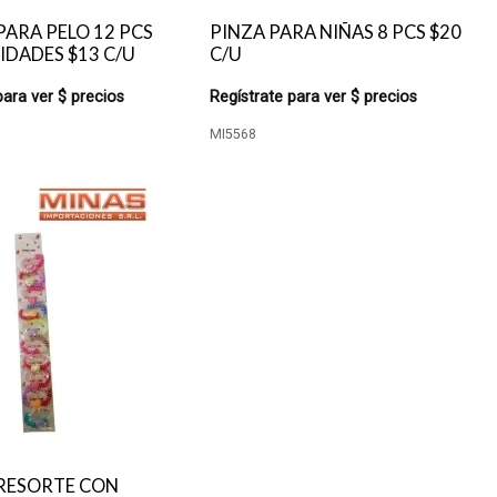
PARA PELO 12 PCS
PINZA PARA NIÑAS 8 PCS $20
IDADES $13 C/U
C/U
para ver $ precios
Regístrate para ver $ precios
MI5568
RESORTE CON