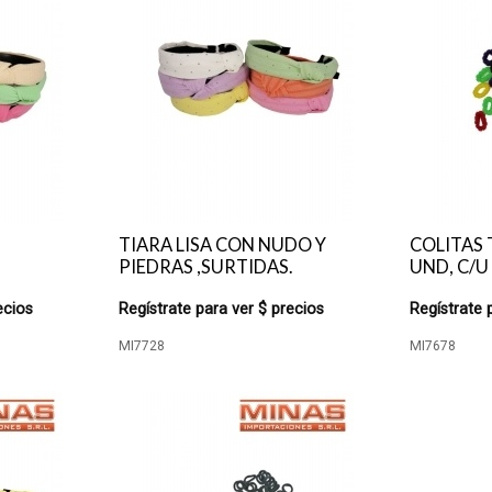
TIARA LISA CON NUDO Y
COLITAS 
PIEDRAS ,SURTIDAS.
UND, C/U 
ecios
Regístrate para ver $ precios
Regístrate 
MI7728
MI7678