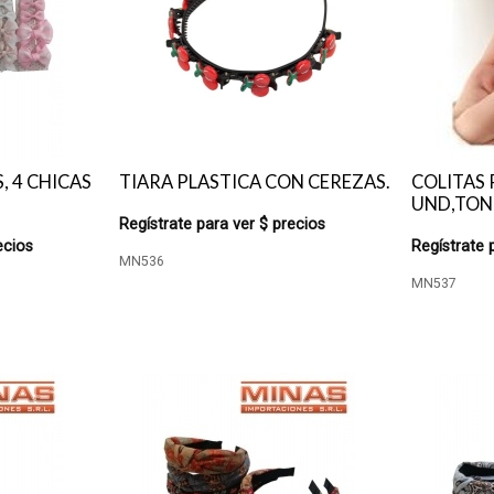
 4 CHICAS
TIARA PLASTICA CON CEREZAS.
COLITAS 
UND,TONO
Regístrate para ver $ precios
ecios
Regístrate 
MN536
MN537