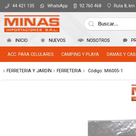
WhatsApp
Ruta 8, km
44 421 135
92 760 468
INICIO
NUEVOS
NOSOTROS
P
ACC. PARA CELULARES
CAMPING Y PLAYA
DAMAS Y CAB
FERRETERIA Y JARDÍN
FERRETERIA
Código:
MI6005-1