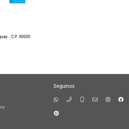
guay - C.P. 30000
Seguinos
a
nta