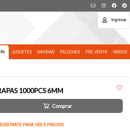
Ingresar
DÍN
JUGUETES
NAVIDAD
PELUCHES
PRE VENTA
VARIOS
RAPAS 1000PCS 6MM
Comprar
EGÍSTRATE PARA VER $ PRECIOS