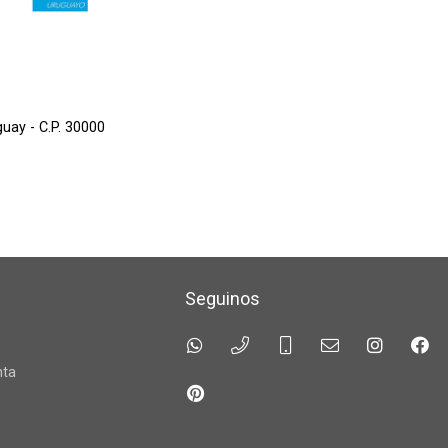
guay - C.P. 30000
Seguinos
a
nta