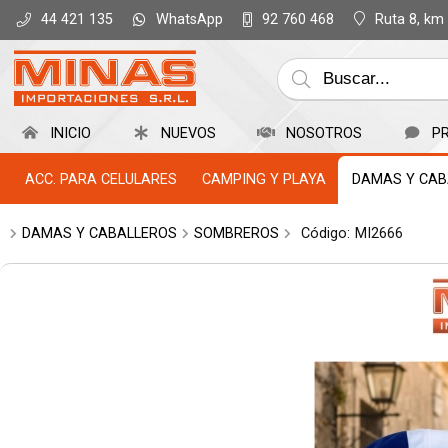
WhatsApp
Ruta 8, km
44 421 135
92 760 468
INICIO
NUEVOS
NOSOTROS
P
ACC. PARA CELULARES
CAMPING Y PLAYA
DAMAS Y CAB
DAMAS Y CABALLEROS
SOMBREROS
Código:
MI2666