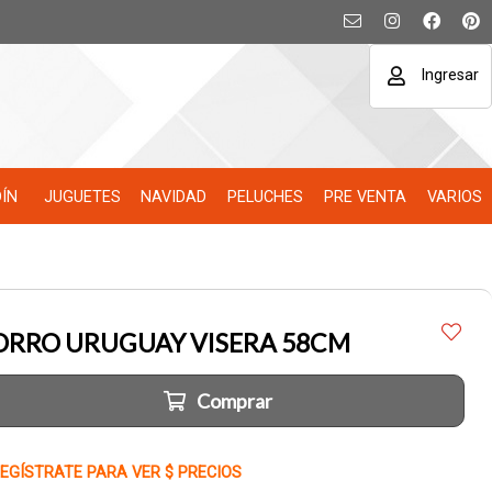
Ingresar
DÍN
JUGUETES
NAVIDAD
PELUCHES
PRE VENTA
VARIOS
ORRO URUGUAY VISERA 58CM
Comprar
EGÍSTRATE PARA VER $ PRECIOS