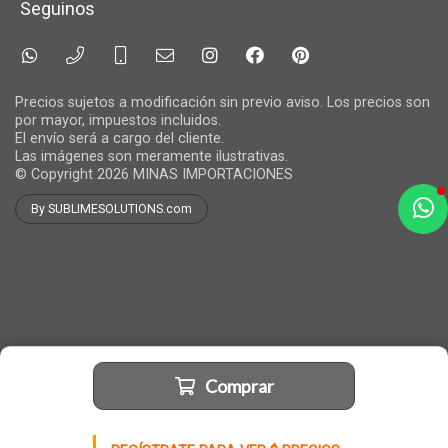
Seguinos
Precios sujetos a modificación sin previo aviso. Los precios son
por mayor, impuestos incluidos.
El envío será a cargo del cliente.
Las imágenes son meramente ilustrativas.
© Copyright 2026
MINAS IMPORTACIONES
By SUBLIMESOLUTIONS.com
a
e
t
e
Comprar