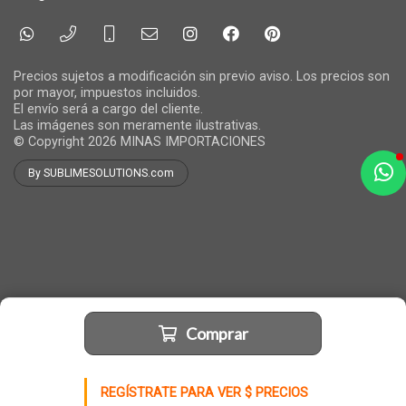
Precios sujetos a modificación sin previo aviso. Los precios son
por mayor, impuestos incluidos.
El envío será a cargo del cliente.
Las imágenes son meramente ilustrativas.
© Copyright 2026
MINAS IMPORTACIONES
By SUBLIMESOLUTIONS.com
a
e
t
e
Comprar
REGÍSTRATE PARA VER $ PRECIOS