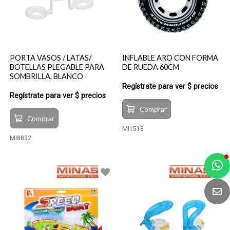
PORTA VASOS / LATAS/
INFLABLE ARO CON FORMA
BOTELLAS PLEGABLE PARA
DE RUEDA 60CM
SOMBRILLA, BLANCO
Regístrate para ver $ precios
Regístrate para ver $ precios
Comprar
Comprar
MI1518
MI8832
a
e
t
e