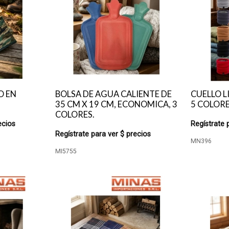
O EN
BOLSA DE AGUA CALIENTE DE
CUELLO L
35 CM X 19 CM, ECONOMICA, 3
5 COLORE
COLORES.
ecios
Regístrate 
Regístrate para ver $ precios
MN396
MI5755