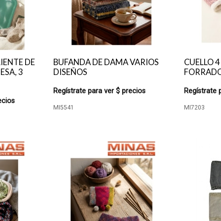
IENTE DE
BUFANDA DE DAMA VARIOS
CUELLO 4
ESA, 3
DISEÑOS
FORRADO
Regístrate para ver $ precios
Regístrate 
ecios
MI5541
MI7203