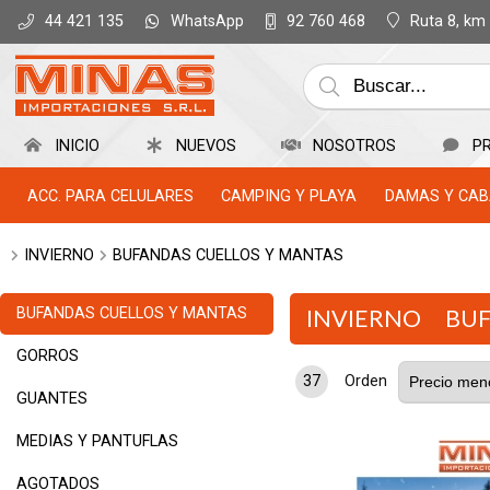
WhatsApp
Ruta 8, km
44 421 135
92 760 468
INICIO
NUEVOS
NOSOTROS
P
ACC. PARA CELULARES
CAMPING Y PLAYA
DAMAS Y CAB
INVIERNO
BUFANDAS CUELLOS Y MANTAS
BUFANDAS CUELLOS Y MANTAS
INVIERNO
BUF
GORROS
37
Orden
GUANTES
MEDIAS Y PANTUFLAS
AGOTADOS