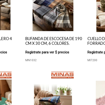
LERO 4
BUFANDA DE ESCOCESA DE 190
CUELLO D
CM X 30 CM, 6 COLORES.
FORRAD
ecios
Regístrate para ver $ precios
Regístrate 
MN1032
MI7200