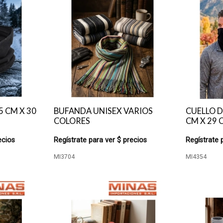
5 CM X 30
BUFANDA UNISEX VARIOS
CUELLO D
COLORES
CM X 29 
ecios
Regístrate para ver $ precios
Regístrate 
MI3704
MI4354