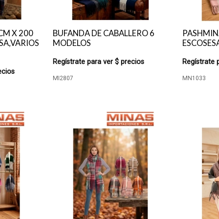
CM X 200
BUFANDA DE CABALLERO 6
PASHMINA
SA,VARIOS
MODELOS
ESCOSESA
Regístrate para ver $ precios
Regístrate 
ecios
MI2807
MN1033