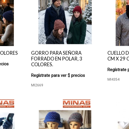
COLORES
GORRO PARA SEÑORA
CUELLO D
FORRADO EN POLAR, 3
CM X 29 
ecios
COLORES.
Regístrate 
Regístrate para ver $ precios
MI4354
MI2669