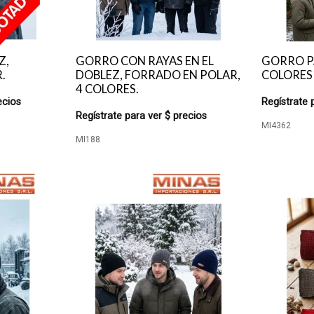
Z,
GORRO CON RAYAS EN EL
GORRO P
.
DOBLEZ, FORRADO EN POLAR,
COLORES
4 COLORES.
ecios
Regístrate 
Regístrate para ver $ precios
MI4362
MI188