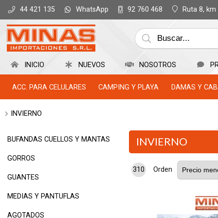
WhatsApp
Ruta 8, km
44 421 135
92 760 468
INICIO
NUEVOS
NOSOTROS
P
ACC. PARA CELULARES
CAMPING Y PLAYA
DAMAS Y CAB
INVIERNO
BUFANDAS CUELLOS Y MANTAS
INVIERNO
GORROS
310
Orden
GUANTES
MEDIAS Y PANTUFLAS
AGOTADOS