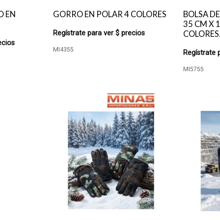
O EN
GORRO EN POLAR 4 COLORES
BOLSA DE
35 CM X 
Regístrate para ver $ precios
COLORES
ecios
MI4355
Regístrate 
MI5755