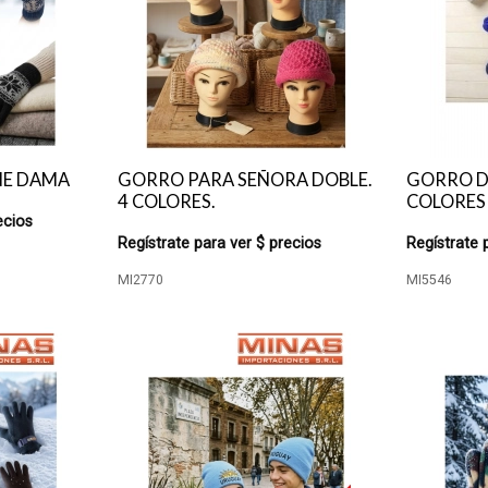
HE DAMA
GORRO PARA SEÑORA DOBLE.
GORRO D
4 COLORES.
COLORES
ecios
Regístrate para ver $ precios
Regístrate 
MI2770
MI5546