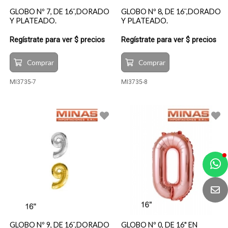
GLOBO Nº 7, DE 16¨,DORADO
GLOBO Nº 8, DE 16¨,DORADO
Y PLATEADO.
Y PLATEADO.
Regístrate para ver $ precios
Regístrate para ver $ precios
Comprar
Comprar
MI3735-7
MI3735-8
a
e
t
e
GLOBO Nº 9, DE 16¨,DORADO
GLOBO Nº 0, DE 16" EN