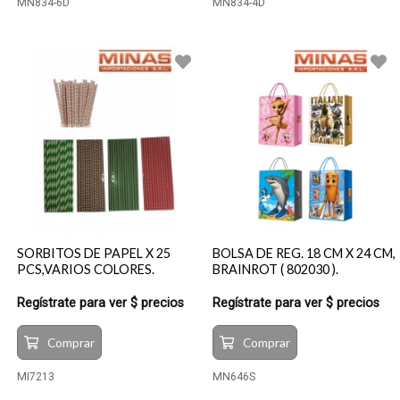
MN834-6D
MN834-4D
SORBITOS DE PAPEL X 25
BOLSA DE REG. 18 CM X 24 CM,
PCS,VARIOS COLORES.
BRAINROT ( 802030 ).
Regístrate para ver $ precios
Regístrate para ver $ precios
Comprar
Comprar
MI7213
MN646S