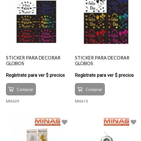
STICKER PARA DECORAR
STICKER PARA DECORAR
GLOBOS
GLOBOS
Regístrate para ver $ precios
Regístrate para ver $ precios
Comprar
Comprar
MI6609
MI6610