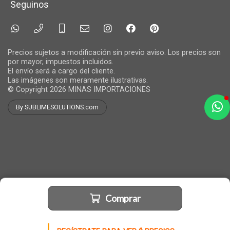
Seguinos
Precios sujetos a modificación sin previo aviso. Los precios son
por mayor, impuestos incluidos.
El envío será a cargo del cliente.
Las imágenes son meramente ilustrativas.
© Copyright 2026
MINAS IMPORTACIONES
By SUBLIMESOLUTIONS.com
a
e
t
e
Comprar