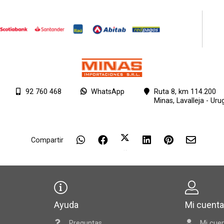
92 760 468
WhatsApp
Ruta 8, km 114.200
Minas,
Lavalleja - Uru
Compartir
Ayuda
Mi cuent
Preguntas
Mi cue