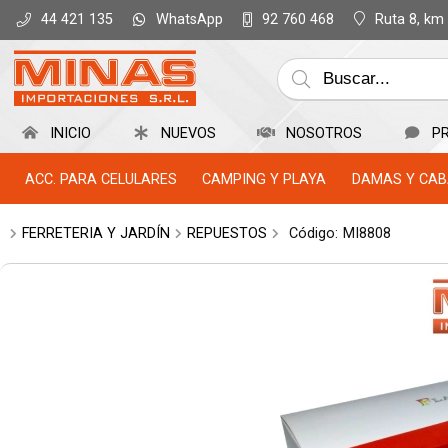
WhatsApp
Ruta 8, km
44 421 135
92 760 468
INICIO
NUEVOS
NOSOTROS
P
ACC. PARA CELULARES
CAMPING Y PLAYA
DAMAS Y CAB
FERRETERIA Y JARDÍN
REPUESTOS
Código:
MI8808