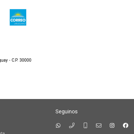
guay - C.P. 30000
Seguinos
a
nta