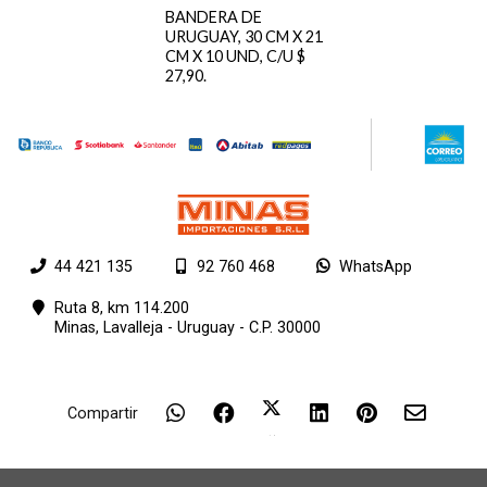
BANDERA DE
URUGUAY, 30 CM X 21
CM X 10 UND, C/U $
27,90.
44 421 135
92 760 468
WhatsApp
Ruta 8, km 114.200
Minas,
Lavalleja - Uruguay - C.P. 30000
Compartir